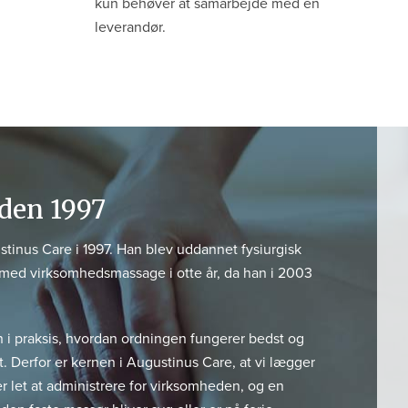
kun behøver at samarbejde med én
leverandør.
den 1997
nus Care i 1997. Han blev uddannet fysiurgisk
 med virksomhedsmassage i otte år, da han i 2003
i praksis, hvordan ordningen fungerer bedst og
det. Derfor er kernen i Augustinus Care, at vi lægger
er let at administrere for virksomheden, og en