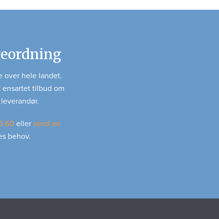
geordning
 over hele landet.
 ensartet tilbud om
 leverandør.
6 60
eller
send en
es behov.