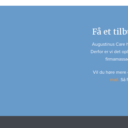
Få et ti
Augustinus Care h
Derfor er vi det o
firmamassag
Vil du høre mere 
mail.
Så f