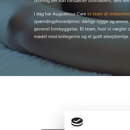
ordning der kan fortsætter ufortrødent, selv om 
I dag har Augustinus Care
et team af virksomh
spændingshovedpiner, dårlige rygge og ømme 
generel forebyggelse. Et team, hvor vi vægter 
mødet med kollegerne og et godt arbejdsmiljø.