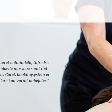
været ualmindelig tilfredse.
viduelle massage samt råd
nus Care’s bookingsystem er
 Care kan varmt anbefales.”